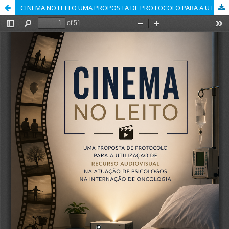
CINEMA NO LEITO UMA PROPOSTA DE PROTOCOLO PARA A UTILIZAÇÃO DE RECURSO AUDIOVISUAL NA ATUAÇÃO DE PSICÓLOGOS NA INTERNAÇÃO DE ONCOLOGIA