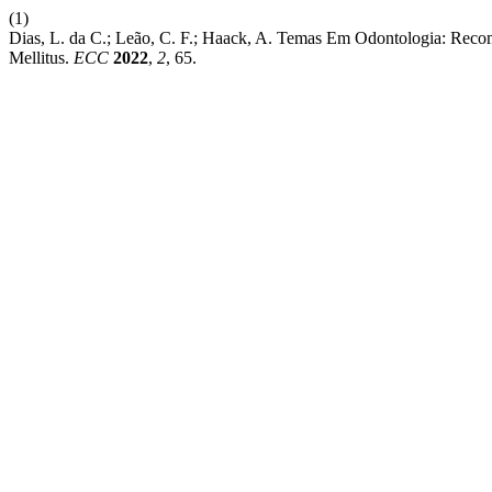
(1)
Dias, L. da C.; Leão, C. F.; Haack, A. Temas Em Odontologia: Reco
Mellitus.
ECC
2022
,
2
, 65.