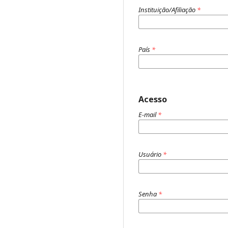
Instituição/Afiliação
*
País
*
Acesso
E-mail
*
Usuário
*
Senha
*