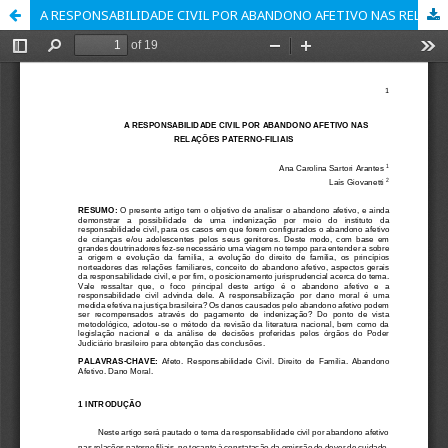
A RESPONSABILIDADE CIVIL POR ABANDONO AFETIVO NAS RELAÇÕES PATERNO-FILIAIS