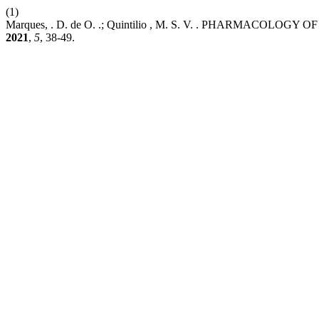
(1)
Marques, . D. de O. .; Quintilio , M. S. V. . PHARMACOL
2021
,
5
, 38-49.