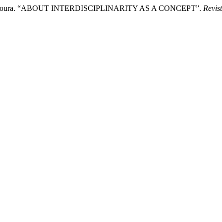
 da S. . Moura. “ABOUT INTERDISCIPLINARITY AS A CONCEPT”.
Revist