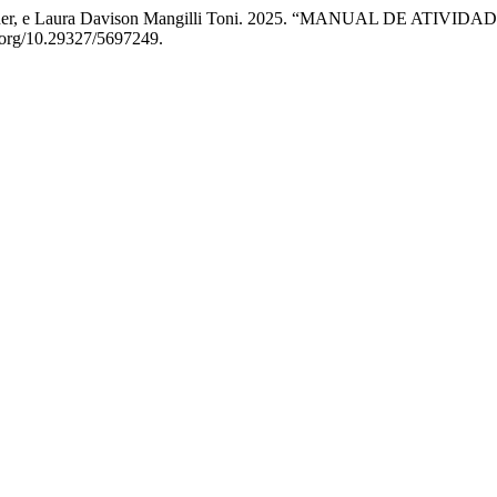
ontagner, e Laura Davison Mangilli Toni. 2025. “MANUAL DE 
i.org/10.29327/5697249.