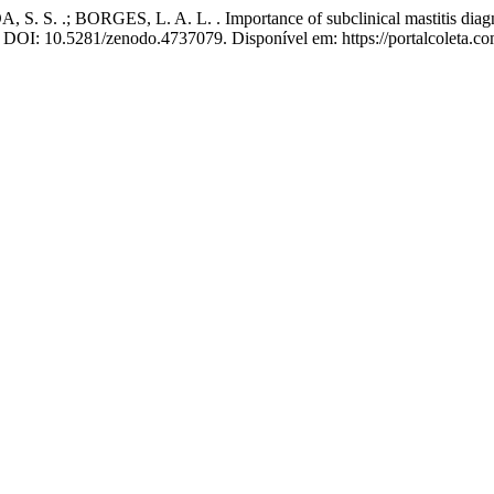
S. .; BORGES, L. A. L. . Importance of subclinical mastitis diagnosi
017. DOI: 10.5281/zenodo.4737079. Disponível em: https://portalcoleta.c