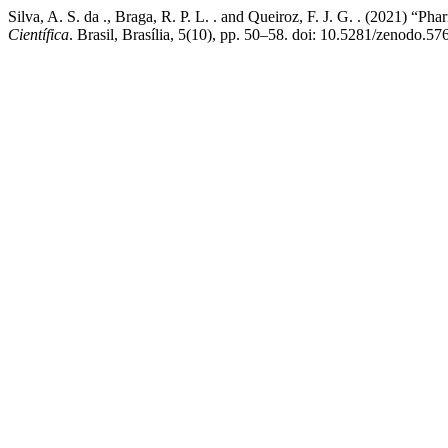
Silva, A. S. da ., Braga, R. P. L. . and Queiroz, F. J. G. . (2021) “P
Científica
. Brasil, Brasília, 5(10), pp. 50–58. doi: 10.5281/zenodo.5