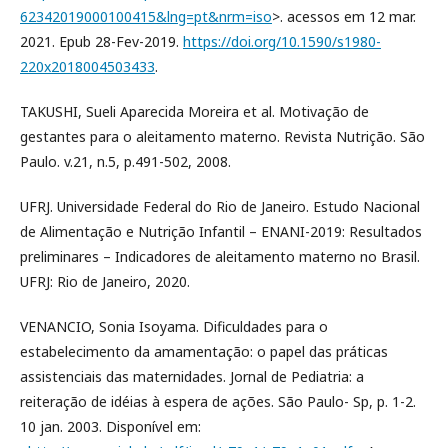
62342019000100415&lng=pt&nrm=iso
>. acessos em 12 mar.
2021. Epub 28-Fev-2019.
https://doi.org/10.1590/s1980-
220x2018004503433
.
TAKUSHI, Sueli Aparecida Moreira et al. Motivação de
gestantes para o aleitamento materno. Revista Nutrição. São
Paulo. v.21, n.5, p.491-502, 2008.
UFRJ. Universidade Federal do Rio de Janeiro. Estudo Nacional
de Alimentação e Nutrição Infantil – ENANI-2019: Resultados
preliminares – Indicadores de aleitamento materno no Brasil.
UFRJ: Rio de Janeiro, 2020.
VENANCIO, Sonia Isoyama. Dificuldades para o
estabelecimento da amamentação: o papel das práticas
assistenciais das maternidades. Jornal de Pediatria: a
reiteração de idéias à espera de ações. São Paulo- Sp, p. 1-2.
10 jan. 2003. Disponível em: