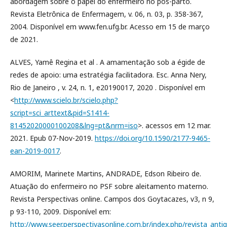
abordagem sobre o papel do enfermeiro no pós-parto.
Revista Eletrônica de Enfermagem, v. 06, n. 03, p. 358-367,
2004. Disponível em www.fen.ufg.br. Acesso em 15 de março
de 2021.
ALVES, Yamê Regina et al . A amamentação sob a égide de
redes de apoio: uma estratégia facilitadora. Esc. Anna Nery,
Rio de Janeiro , v. 24, n. 1, e20190017, 2020 . Disponível em
<
http://www.scielo.br/scielo.php?
script=sci_arttext&pid=S1414-
81452020000100208&lng=pt&nrm=iso
>. acessos em 12 mar.
2021. Epub 07-Nov-2019.
https://doi.org/10.1590/2177-9465-
ean-2019-0017
.
AMORIM, Marinete Martins, ANDRADE, Edson Ribeiro de.
Atuação do enfermeiro no PSF sobre aleitamento materno.
Revista Perspectivas online. Campos dos Goytacazes, v3, n 9,
p 93-110, 2009. Disponível em:
http://www.seer.perspectivasonline.com.br/index.php/revista_antig