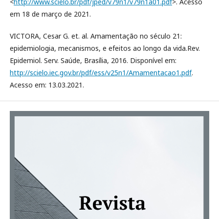
<
http://www.scielo.br/pdf/jped/v79n1/v79n1a01.pdf
>. Acesso
em 18 de março de 2021.
VICTORA, Cesar G. et. al. Amamentação no século 21:
epidemiologia, mecanismos, e efeitos ao longo da vida.Rev.
Epidemiol. Serv. Saúde, Brasília, 2016. Disponível em:
http://scielo.iec.gov.br/pdf/ess/v25n1/Amamentacao1.pdf
.
Acesso em: 13.03.2021.