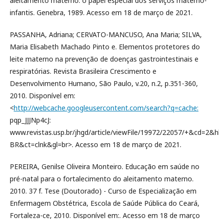
aleitamento materno: o papel especial dos serviços materno-
infantis. Genebra, 1989. Acesso em 18 de março de 2021.
PASSANHA, Adriana; CERVATO-MANCUSO, Ana Maria; SILVA,
Maria Elisabeth Machado Pinto e. Elementos protetores do
leite materno na prevenção de doenças gastrointestinais e
respiratórias. Revista Brasileira Crescimento e
Desenvolvimento Humano, São Paulo, v.20, n.2, p.351-360,
2010. Disponível em:
<
http://webcache.googleusercontent.com/search?q=cache:
pqp_JJJNp4cJ:
www.revistas.usp.br/jhgd/article/viewFile/19972/22057/+&cd=2&h
BR&ct=clnk&gl=br>. Acesso em 18 de março de 2021.
PEREIRA, Genilse Oliveira Monteiro. Educação em saúde no
pré-natal para o fortalecimento do aleitamento materno.
2010. 37 f. Tese (Doutorado) - Curso de Especialização em
Enfermagem Obstétrica, Escola de Saúde Pública do Ceará,
Fortaleza-ce, 2010. Disponível em:. Acesso em 18 de março