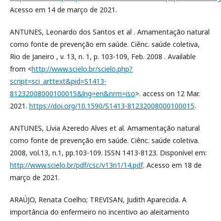
Acesso em 14 de março de 2021.
ANTUNES, Leonardo dos Santos et al . Amamentação natural
como fonte de prevenção em saúde. Ciênc. saúde coletiva,
Rio de Janeiro , v. 13, n. 1, p. 103-109, Feb. 2008 . Available
from <
http://www.scielo.br/scielo.php?
script=sci_arttext&pid=S1413-
81232008000100015&lng=en&nrm=iso
>. access on 12 Mar.
2021.
https://doi.org/10.1590/S1413-81232008000100015
.
ANTUNES, Lívia Azeredo Alves et al. Amamentação natural
como fonte de prevenção em saúde. Ciênc. saúde coletiva.
2008, vol.13, n.1, pp.103-109. ISSN 1413-8123. Disponível em:
http://www.scielo.br/pdf/csc/v13n1/14.pdf
. Acesso em 18 de
março de 2021.
ARAÚJO, Renata Coelho; TREVISAN, Judith Aparecida. A
importância do enfermeiro no incentivo ao aleitamento