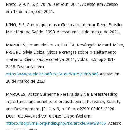
Preto, v. 9, n. 5, p. 70-76, set./out. 2001. Acesso em Acesso
em 14 de março de 2021.
KING, F. S. Como ajudar as mães a amamentar. Reed. Brasília:
Ministério da Saúde, 1998. Acesso em 14 de março de 2021.
MARQUES, Emanuele Souza, COTTA, Rosângela Minardi Mitre,
PRIORE, Silvia Eloiza. Mitos e crenças sobre o aleitamento
materno. Ciênc. saúde coletiva. 2011, vol.16, n.5, pp.2461-
2468. Disponível em:
http://www.scielo.br/pdf/csc/v16n5/a15v16n5.pdf
. Acesso em
20 de março de 2021.
MARQUES, Victor Guilherme Pereira da Silva. Breastfeeding:
importance and benefits of breastfeeding. Research, Society
and Development, [S. l.], v. 9, n. 10, p. e2299108405, 2020.
DOI: 10.33448/rsd-v9i10.8405. Disponível em:
https://rsdjournal.org/index.php/rsd/article/view/8405
. Acesso