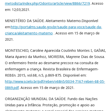
metodista/index.php/Odonto/article/view/8866/7219
. Acesso
em: 12;03;2021.
MINISTÉRIO DA SAÚDE. Aleitamento Materno.Disponível
em:
http://portalms.saude.gov.br/saude-para-voce/saude-da-
crianca/aleitamento-materno
. Acesso em 15 de março de
2021.
MONTESCHIO, Caroline Aparecida Coutinho Montes I, GAÍVAI,
Maria Apareci da Munhoz, MOREIRA, Mayrene Dias de Sousa.
O enfermeiro frente ao desmame precoce na consulta de
enfermagem a criança. Revista Brasileira de Enfermagem-
REBEn. 2015, vol.68, n.5, p.869-875. Disponível em:
http://www.scielo.br/pdf/reben/v68n5/0034-7167-reben-68-05-
0869.pdf
. Acesso em 15 de março de 2021.
ORGANIZAÇÃO MUNDIAL DA SAÚDE. Fundo das Nações
Unidas para a Infância. Proteção, promoção e apoio ao