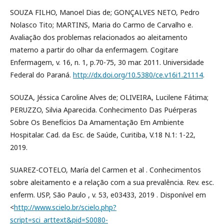
SOUZA FILHO, Manoel Dias de; GONÇALVES NETO, Pedro
Nolasco Tito; MARTINS, Maria do Carmo de Carvalho e.
Avaliação dos problemas relacionados ao aleitamento
materno a partir do olhar da enfermagem. Cogitare
Enfermagem, v. 16, n. 1, p.70-75, 30 mar. 2011. Universidade
Federal do Paraná.
http://dx.doi.org/10.5380/ce.v16i1.21114
.
SOUZA, Jéssica Caroline Alves de; OLIVEIRA, Lucilene Fátima;
PERUZZO, Silvia Aparecida. Conhecimento Das Puérperas
Sobre Os Benefícios Da Amamentação Em Ambiente
Hospitalar. Cad. da Esc. de Saúde, Curitiba, V.18 N.1: 1-22,
2019.
SUAREZ-COTELO, María del Carmen et al . Conhecimentos
sobre aleitamento e a relação com a sua prevalência. Rev. esc.
enferm. USP, São Paulo , v. 53, e03433, 2019 . Disponível em
<
http://www.scielo.br/scielo.php?
script=sci_arttext&pid=S0080-