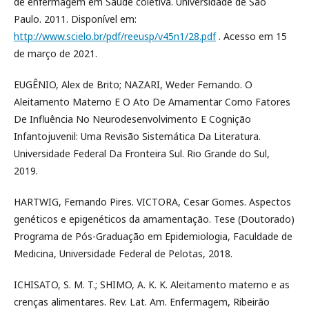
de enfermagem em Saúde coletiva. Universidade de São
Paulo. 2011. Disponível em:
http://www.scielo.br/pdf/reeusp/v45n1/28.pdf
. Acesso em 15
de março de 2021.
EUGÊNIO, Alex de Brito; NAZARI, Weder Fernando. O
Aleitamento Materno E O Ato De Amamentar Como Fatores
De Influência No Neurodesenvolvimento E Cognição
Infantojuvenil: Uma Revisão Sistemática Da Literatura.
Universidade Federal Da Fronteira Sul. Rio Grande do Sul,
2019.
HARTWIG, Fernando Pires. VICTORA, Cesar Gomes. Aspectos
genéticos e epigenéticos da amamentação. Tese (Doutorado)
Programa de Pós-Graduação em Epidemiologia, Faculdade de
Medicina, Universidade Federal de Pelotas, 2018.
ICHISATO, S. M. T.; SHIMO, A. K. K. Aleitamento materno e as
crenças alimentares. Rev. Lat. Am. Enfermagem, Ribeirão