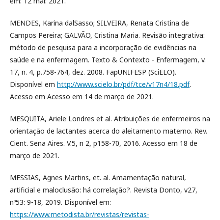
em: 12 mar. 2021.
MENDES, Karina dalSasso; SILVEIRA, Renata Cristina de
Campos Pereira; GALVÃO, Cristina Maria. Revisão integrativa:
método de pesquisa para a incorporação de evidências na
saúde e na enfermagem. Texto & Contexto - Enfermagem, v.
17, n. 4, p.758-764, dez. 2008. FapUNIFESP (SciELO).
Disponível em
http://www.scielo.br/pdf/tce/v17n4/18.pdf
.
Acesso em Acesso em 14 de março de 2021.
MESQUITA, Ariele Londres et al. Atribuições de enfermeiros na
orientação de lactantes acerca do aleitamento materno. Rev.
Cient. Sena Aires. V.5, n 2, p158-70, 2016. Acesso em 18 de
março de 2021.
MESSIAS, Agnes Martins, et. al. Amamentação natural,
artificial e maloclusão: há correlação?. Revista Donto, v27,
nº53: 9-18, 2019. Disponível em:
https://www.metodista.br/revistas/revistas-