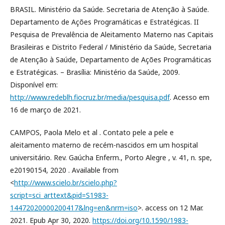
BRASIL. Ministério da Saúde. Secretaria de Atenção à Saúde.
Departamento de Ações Programáticas e Estratégicas. II
Pesquisa de Prevalência de Aleitamento Materno nas Capitais
Brasileiras e Distrito Federal / Ministério da Saúde, Secretaria
de Atenção à Saúde, Departamento de Ações Programáticas
e Estratégicas. – Brasília: Ministério da Saúde, 2009.
Disponível em:
http://www.redeblh.fiocruz.br/media/pesquisa.pdf
. Acesso em
16 de março de 2021.
CAMPOS, Paola Melo et al . Contato pele a pele e
aleitamento materno de recém-nascidos em um hospital
universitário. Rev. Gaúcha Enferm., Porto Alegre , v. 41, n. spe,
e20190154, 2020 . Available from
<
http://www.scielo.br/scielo.php?
script=sci_arttext&pid=S1983-
14472020000200417&lng=en&nrm=iso
>. access on 12 Mar.
2021. Epub Apr 30, 2020.
https://doi.org/10.1590/1983-