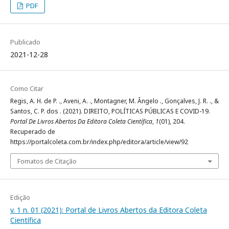
PDF
Publicado
2021-12-28
Como Citar
Regis, A. H. de P. ., Aveni, A. ., Montagner, M. Ângelo ., Gonçalves, J. R. ., &
Santos, C. P. dos . (2021). DIREITO, POLÍTICAS PÚBLICAS E COVID-19.
Portal De Livros Abertos Da Editora Coleta Científica
,
1
(01), 204.
Recuperado de
https://portalcoleta.com.br/index.php/editora/article/view/92
Fomatos de Citação
Edição
v. 1 n. 01 (2021): Portal de Livros Abertos da Editora Coleta
Científica