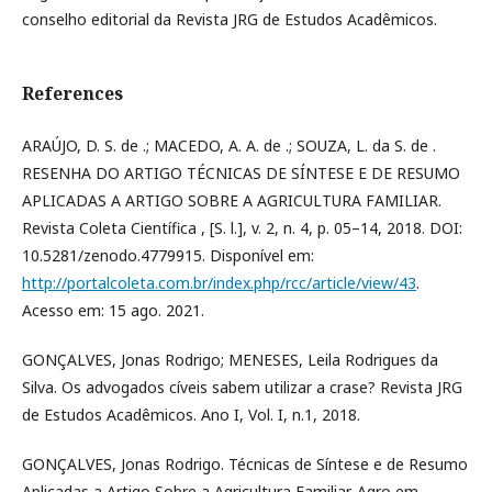
conselho editorial da Revista JRG de Estudos Acadêmicos.
References
ARAÚJO, D. S. de .; MACEDO, A. A. de .; SOUZA, L. da S. de .
RESENHA DO ARTIGO TÉCNICAS DE SÍNTESE E DE RESUMO
APLICADAS A ARTIGO SOBRE A AGRICULTURA FAMILIAR.
Revista Coleta Científica , [S. l.], v. 2, n. 4, p. 05–14, 2018. DOI:
10.5281/zenodo.4779915. Disponível em:
http://portalcoleta.com.br/index.php/rcc/article/view/43
.
Acesso em: 15 ago. 2021.
GONÇALVES, Jonas Rodrigo; MENESES, Leila Rodrigues da
Silva. Os advogados cíveis sabem utilizar a crase? Revista JRG
de Estudos Acadêmicos. Ano I, Vol. I, n.1, 2018.
GONÇALVES, Jonas Rodrigo. Técnicas de Síntese e de Resumo
Aplicadas a Artigo Sobre a Agricultura Familiar. Agro em