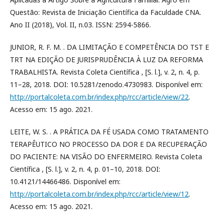
Questão: Revista de Iniciação Científica da Faculdade CNA.
Ano II (2018), Vol. II, n.03. ISSN: 2594-5866.
JUNIOR, R. F. M. . DA LIMITAÇÃO E COMPETÊNCIA DO TST E
TRT NA EDIÇÃO DE JURISPRUDÊNCIA À LUZ DA REFORMA
TRABALHISTA. Revista Coleta Científica , [S. l.], v. 2, n. 4, p.
11–28, 2018. DOI: 10.5281/zenodo.4730983. Disponível em:
http://portalcoleta.com.br/index.php/rcc/article/view/22
.
Acesso em: 15 ago. 2021.
LEITE, W. S. . A PRÁTICA DA FÉ USADA COMO TRATAMENTO
TERAPÊUTICO NO PROCESSO DA DOR E DA RECUPERAÇÃO
DO PACIENTE: NA VISÃO DO ENFERMEIRO. Revista Coleta
Científica , [S. l.], v. 2, n. 4, p. 01–10, 2018. DOI:
10.4121/14466486. Disponível em:
http://portalcoleta.com.br/index.php/rcc/article/view/12
.
Acesso em: 15 ago. 2021.