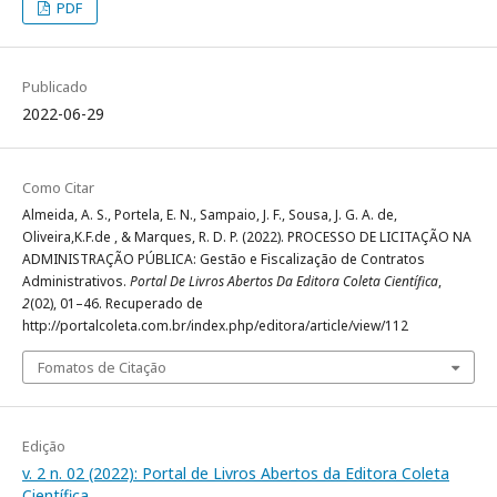
PDF
Publicado
2022-06-29
Como Citar
Almeida, A. S., Portela, E. N., Sampaio, J. F., Sousa, J. G. A. de,
Oliveira,K.F.de , & Marques, R. D. P. (2022). PROCESSO DE LICITAÇÃO NA
ADMINISTRAÇÃO PÚBLICA: Gestão e Fiscalização de Contratos
Administrativos.
Portal De Livros Abertos Da Editora Coleta Científica
,
2
(02), 01–46. Recuperado de
http://portalcoleta.com.br/index.php/editora/article/view/112
Fomatos de Citação
Edição
v. 2 n. 02 (2022): Portal de Livros Abertos da Editora Coleta
Científica