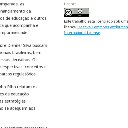
comparada, as
Licença
 financiamento da
anos de educação e outros
Este trabalho está licenciado sob um
ica que acompanha e
licença
Creative Commons Attribution
emporaneidade.
International License
.
az e Dienner Silva buscam
onais brasileiras, bem
ssos decisórios. Os
erspectivas, conceitos e
marcos regulatórios.
nho Filho relatam os
res da educação
s estratégias
ão se adequam aos