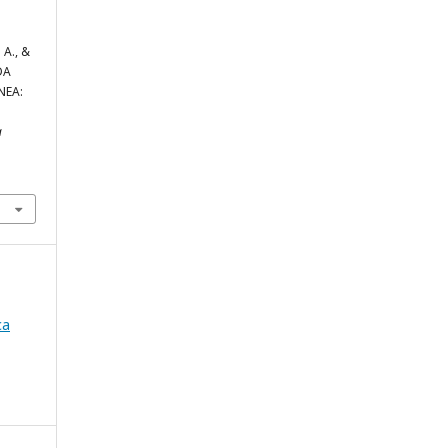
 A., &
DA
NEA:
a
ca