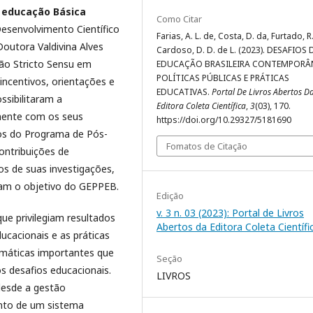
a educação Básica
Como Citar
esenvolvimento Científico
Farias, A. L. de, Costa, D. da, Furtado, R.
Doutora Valdivina Alves
Cardoso, D. D. de L. (2023). DESAFIOS 
ão Stricto Sensu em
EDUCAÇÃO BRASILEIRA CONTEMPORÂ
POLÍTICAS PÚBLICAS E PRÁTICAS
 incentivos, orientações e
EDUCATIVAS.
Portal De Livros Abertos D
sibilitaram a
Editora Coleta Científica
,
3
(03), 170.
mente com os seus
https://doi.org/10.29327/5181690
os do Programa de Pós-
Fomatos de Citação
ntribuições de
s de suas investigações,
iam o objetivo do GEPPEB.
Edição
v. 3 n. 03 (2023): Portal de Livros
e privilegiam resultados
Abertos da Editora Coleta Científi
ucacionais e as práticas
emáticas importantes que
Seção
 desafios educacionais.
LIVROS
desde a gestão
nto de um sistema