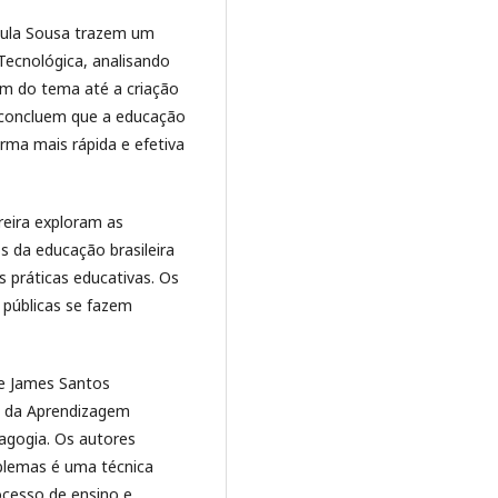
aula Sousa trazem um
Tecnológica, analisando
tam do tema até a criação
s concluem que a educação
rma mais rápida e efetiva
reira exploram as
s da educação brasileira
s práticas educativas. Os
 públicas se fazem
 e James Santos
ão da Aprendizagem
agogia. Os autores
blemas é uma técnica
cesso de ensino e