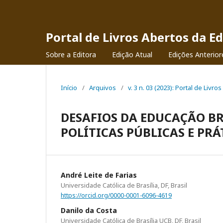
Portal de Livros Abertos da Ed
Sobre a Editora
Edição Atual
Edições Anterior
Início
/
Arquivos
/
v. 3 n. 03 (2023): Portal de Livro
DESAFIOS DA EDUCAÇÃO B
POLÍTICAS PÚBLICAS E PR
André Leite de Farias
Universidade Católica de Brasília, DF, Brasil
https://orcid.org/0000-0001-6096-4619
Danilo da Costa
Universidade Católica de Brasília UCB, DF, Brasil