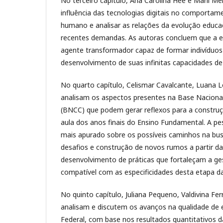
No terceiro capítulo, Ana Carolina Hee e Marli M
influência das tecnologias digitais no comporta
humano e analisar as relações da evolução educaci
recentes demandas. As autoras concluem que a e
agente transformador capaz de formar indivíduo
desenvolvimento de suas infinitas capacidades de s
No quarto capítulo, Celismar Cavalcante, Luana Lo
analisam os aspectos presentes na Base Naciona
(BNCC) que podem gerar reflexos para a construç
aula dos anos finais do Ensino Fundamental. A pe
mais apurado sobre os possíveis caminhos na bu
desafios e construção de novos rumos a partir d
desenvolvimento de práticas que fortaleçam a ges
compatível com as especificidades desta etapa d
No quinto capítulo, Juliana Pequeno, Valdivina F
analisam e discutem os avanços na qualidade de 
Federal, com base nos resultados quantitativos d