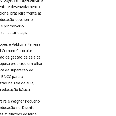
elo objetivam apresentar a
mento e desenvolvimento
onal brasileira frente às
ducação deve ser o
s e promover o
er, estar e agir.
pes e Valdivina Ferreira
l Comum Curricular
ão da gestão da sala de
squisa propiciou um olhar
sca de superação de
a BNCC para o
tão na sala de aula,
a educação básica.
erreira e Wagner Pequeno
educação no Distrito
as avaliações de larga