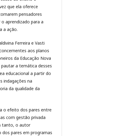
ez que ela oferece
 tornarem pensadores
r o aprendizado para a
a a ação.
divina Ferreira e Vasti
 concernentes aos planos
ioneiros da Educação Nova
 pautar a temática desses
a educacional a partir do
as indagações na
oria da qualidade da
a o efeito dos pares entre
las com gestão privada
a tanto, o autor
ito dos pares em programas