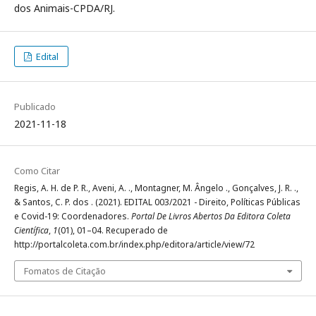
dos Animais-CPDA/RJ.
Edital
Publicado
2021-11-18
Como Citar
Regis, A. H. de P. R., Aveni, A. ., Montagner, M. Ângelo ., Gonçalves, J. R. .,
& Santos, C. P. dos . (2021). EDITAL 003/2021 - Direito, Políticas Públicas
e Covid-19: Coordenadores.
Portal De Livros Abertos Da Editora Coleta
Científica
,
1
(01), 01–04. Recuperado de
http://portalcoleta.com.br/index.php/editora/article/view/72
Fomatos de Citação