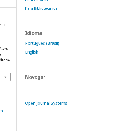
Para Bibliotecários
i, F.
Idioma
Português (Brasil)
ditora
English
e
ditora/
Navegar
Open Journal Systems
ca