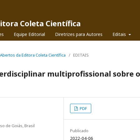
itora Coleta Científica
es
Equipe Editorial
Diretrizes para Autores
Editais
s Abertos da Editora Coleta Científica
/
EDITAIS
erdisciplinar multiprofissional sobre 
PDF
so de Goiás, Brasil
Publicado
2022-04-06