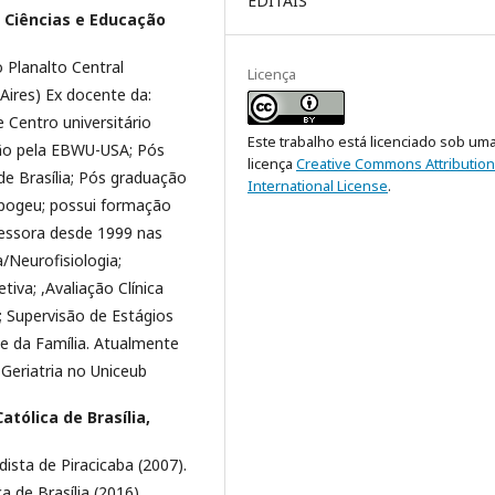
EDITAIS
 Ciências e Educação
 Planalto Central
Licença
Aires) Ex docente da:
e Centro universitário
Este trabalho está licenciado sob um
ção pela EBWU-USA; Pós
licença
Creative Commons Attribution
e Brasília; Pós graduação
International License
.
Apogeu; possui formação
essora desde 1999 nas
/Neurofisiologia;
tiva; ,Avaliação Clínica
; Supervisão de Estágios
de da Família. Atualmente
 Geriatria no Uniceub
atólica de Brasília,
ista de Piracicaba (2007).
 de Brasília (2016).