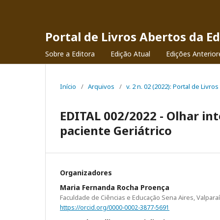
Portal de Livros Abertos da Ed
Sobre a Editora
Edição Atual
Edições Anterior
Início
/
Arquivos
/
v. 2 n. 02 (2022): Portal de Livro
EDITAL 002/2022 - Olhar int
paciente Geriátrico
Organizadores
Maria Fernanda Rocha Proença
Faculdade de Ciências e Educação Sena Aires, Valparaí
https://orcid.org/0000-0002-3877-5691