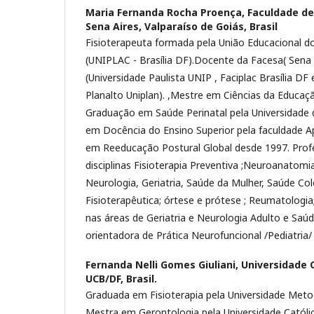
Maria Fernanda Rocha Proença,
Faculdade de
Sena Aires, Valparaíso de Goiás, Brasil
Fisioterapeuta formada pela União Educacional do
(UNIPLAC - Brasília DF).Docente da Facesa( Sena 
(Universidade Paulista UNIP , Faciplac Brasília DF 
Planalto Uniplan). ,Mestre em Ciências da Educa
Graduação em Saúde Perinatal pela Universidade d
em Docência do Ensino Superior pela faculdade 
em Reeducação Postural Global desde 1997. Prof
disciplinas Fisioterapia Preventiva ;Neuroanatomia
Neurologia, Geriatria, Saúde da Mulher, Saúde Cole
Fisioterapêutica; órtese e prótese ; Reumatologia
nas áreas de Geriatria e Neurologia Adulto e Saú
orientadora de Prática Neurofuncional /Pediatria/
Fernanda Nelli Gomes Giuliani,
Universidade C
UCB/DF, Brasil.
Graduada em Fisioterapia pela Universidade Metod
Mestra em Gerontologia pela Universidade Católica