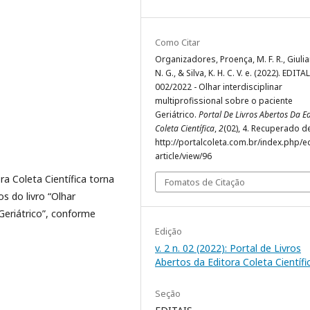
Como Citar
Organizadores, Proença, M. F. R., Giulian
N. G., & Silva, K. H. C. V. e. (2022). EDITAL
002/2022 - Olhar interdisciplinar
multiprofissional sobre o paciente
Geriátrico.
Portal De Livros Abertos Da E
Coleta Científica
,
2
(02), 4. Recuperado d
http://portalcoleta.com.br/index.php/e
article/view/96
ra Coleta Científica torna
Fomatos de Citação
os do livro “Olhar
 Geriátrico”, conforme
Edição
v. 2 n. 02 (2022): Portal de Livros
Abertos da Editora Coleta Científi
Seção