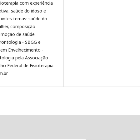
ioterapia com experiência
tiva, saúde do idoso e
uintes temas: saúde do
ulher, composição
romoção de saúde.
erontologia - SBGG e
 em Envelhecimento -
tologia pela Associação
lho Federal de Fisioterapia
m.br