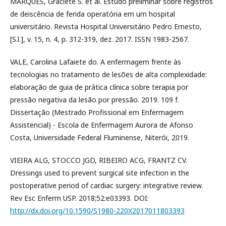
MARQUES, Graciete S. et al. Estudo preliminar sobre registros
de deiscência de ferida operatória em um hospital
universitário. Revista Hospital Universitário Pedro Ernesto,
[S.l.], v. 15, n. 4, p. 312-319, dez. 2017. ISSN 1983-2567.
VALE, Carolina Lafaiete do. A enfermagem frente às
tecnologias no tratamento de lesões de alta complexidade:
elaboração de guia de prática clínica sobre terapia por
pressão negativa da lesão por pressão. 2019. 109 f.
Dissertação (Mestrado Profissional em Enfermagem
Assistencial) - Escola de Enfermagem Aurora de Afonso
Costa, Universidade Federal Fluminense, Niterói, 2019.
VIEIRA ALG, STOCCO JGD, RIBEIRO ACG, FRANTZ CV.
Dressings used to prevent surgical site infection in the
postoperative period of cardiac surgery: integrative review.
Rev Esc Enferm USP. 2018;52:e03393. DOI:
http://dx.doi.org/10.1590/S1980-220X2017011803393