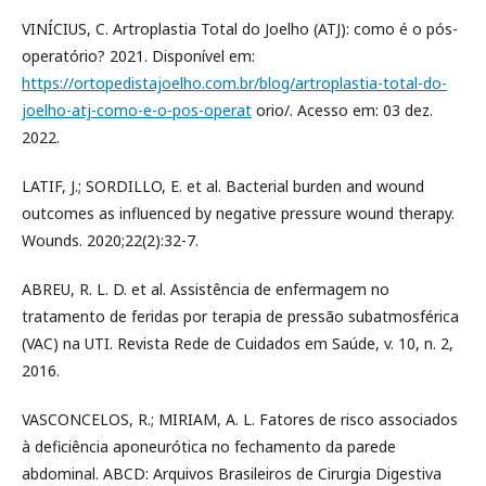
VINÍCIUS, C. Artroplastia Total do Joelho (ATJ): como é o pós-
operatório? 2021. Disponível em:
https://ortopedistajoelho.com.br/blog/artroplastia-total-do-
joelho-atj-como-e-o-pos-operat
orio/. Acesso em: 03 dez.
2022.
LATIF, J.; SORDILLO, E. et al. Bacterial burden and wound
outcomes as influenced by negative pressure wound therapy.
Wounds. 2020;22(2):32-7.
ABREU, R. L. D. et al. Assistência de enfermagem no
tratamento de feridas por terapia de pressão subatmosférica
(VAC) na UTI. Revista Rede de Cuidados em Saúde, v. 10, n. 2,
2016.
VASCONCELOS, R.; MIRIAM, A. L. Fatores de risco associados
à deficiência aponeurótica no fechamento da parede
abdominal. ABCD: Arquivos Brasileiros de Cirurgia Digestiva