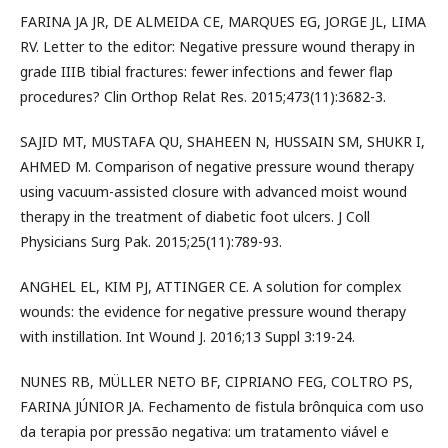
FARINA JA JR, DE ALMEIDA CE, MARQUES EG, JORGE JL, LIMA
RV. Letter to the editor: Negative pressure wound therapy in
grade IIIB tibial fractures: fewer infections and fewer flap
procedures? Clin Orthop Relat Res. 2015;473(11):3682-3.
SAJID MT, MUSTAFA QU, SHAHEEN N, HUSSAIN SM, SHUKR I,
AHMED M. Comparison of negative pressure wound therapy
using vacuum-assisted closure with advanced moist wound
therapy in the treatment of diabetic foot ulcers. J Coll
Physicians Surg Pak. 2015;25(11):789-93.
ANGHEL EL, KIM PJ, ATTINGER CE. A solution for complex
wounds: the evidence for negative pressure wound therapy
with instillation. Int Wound J. 2016;13 Suppl 3:19-24.
NUNES RB, MÜLLER NETO BF, CIPRIANO FEG, COLTRO PS,
FARINA JÚNIOR JA. Fechamento de fistula brônquica com uso
da terapia por pressão negativa: um tratamento viável e