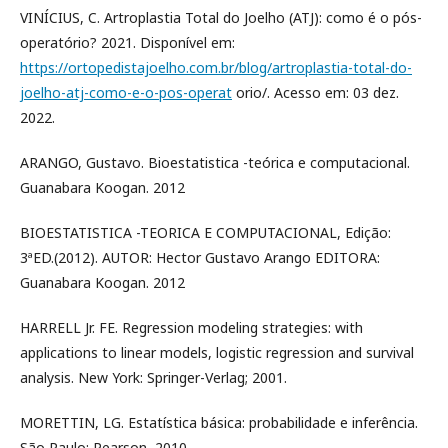
VINÍCIUS, C. Artroplastia Total do Joelho (ATJ): como é o pós-
operatório? 2021. Disponível em:
https://ortopedistajoelho.com.br/blog/artroplastia-total-do-
joelho-atj-como-e-o-pos-operat
orio/. Acesso em: 03 dez.
2022.
ARANGO, Gustavo. Bioestatistica -teórica e computacional.
Guanabara Koogan. 2012
BIOESTATISTICA -TEORICA E COMPUTACIONAL, Edição:
3ªED.(2012). AUTOR: Hector Gustavo Arango EDITORA:
Guanabara Koogan. 2012
HARRELL Jr. FE. Regression modeling strategies: with
applications to linear models, logistic regression and survival
analysis. New York: Springer-Verlag; 2001.
MORETTIN, LG. Estatística básica: probabilidade e inferência.
São Paulo: Pearson, 2010.