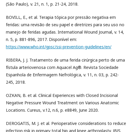
(São Paulo), v. 21, n. 1, p. 21-24, 2018.
BOVILL, E., et al. Terapia tópica por pressão negativa em
feridas: uma revisão de seu papel e diretrizes para seu uso no
manejo de feridas agudas. International Wound Journal, v. 14,
n. 5, p. 881-896, 2017. Disponível em:
https://www.who.int/gpsc/ssi-prevention-guidelines/en/
RIBERA, J. J. Tratamento de uma ferida cirúrgica perto de uma
fístula arteriovenosa com Aquacel Ag®. Revista Sociedade
Espanhola de Enfermagem Nefrológica, v. 11, n. 03, p. 242-
245, 2018.
OZKAN, B. et al. Clinical Experiences with Closed Incisional
Negative Pressure Wound Treatment on Various Anatomic
Locations. Cureus, v.12, n.6, p. e8849, June 2020.
DEROGATIS, M. J. et al. Perioperative considerations to reduce
infection risk in primary total hip and knee arthroplasty. JBJS